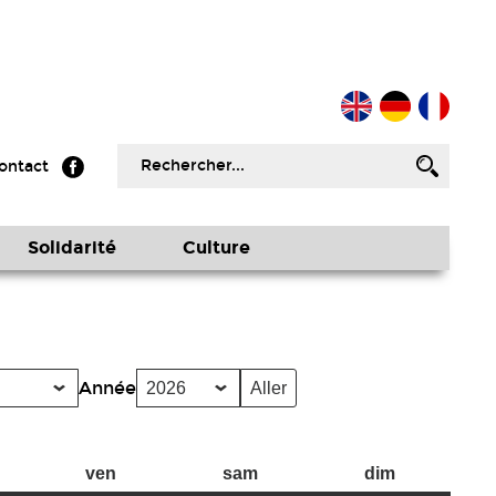
ontact
Solidarité
Culture
Année
ven
v
sam
s
dim
d