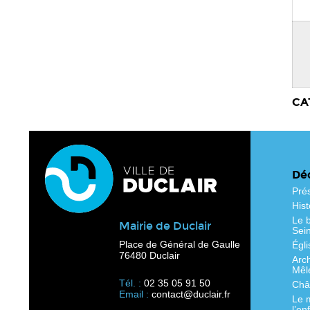
CA
Déc
Pré
Hist
Le b
Mairie de Duclair
Sei
Place de Général de Gaulle
Égli
76480 Duclair
Arc
Mêl
Tél. :
02 35 05 91 50
Chât
Email :
contact@duclair.fr
Le 
l’en