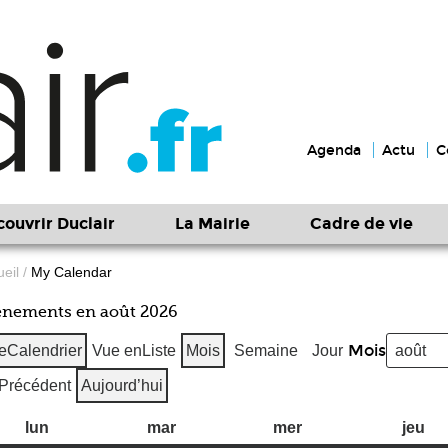
Agenda
Actu
C
ouvrir Duclair
La Mairie
Cadre de vie
eil
/
My Calendar
ènements en août 2026
Mois
e
Calendrier
Vue en
Liste
Mois
Semaine
Jour
Précédent
Aujourd’hui
lun
l
mar
m
mer
m
jeu
j