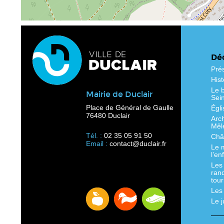
Déc
Pré
Hist
Le b
Mairie de Duclair
Sei
Place de Général de Gaulle
Égli
76480 Duclair
Arc
Mêl
Tél. :
02 35 05 91 50
Chât
Email :
contact@duclair.fr
Le 
l’en
Les
ran
tour
Les
Le 