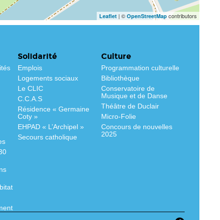
| ©
contributors
Leaflet
OpenStreetMap
Solidarité
Culture
ités
Emplois
Programmation culturelle
Logements sociaux
Bibliothèque
Le CLIC
Conservatoire de
Musique et de Danse
C.C.A.S
Théâtre de Duclair
Résidence « Germaine
Coty »
Micro-Folie
EHPAD « L’Archipel »
Concours de nouvelles
2025
Secours catholique
es
530
ns
bitat
ment