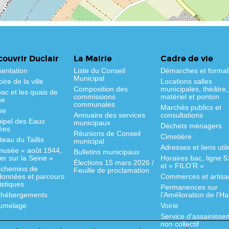
ouvrir Duclair
La Mairie
Cadre de vie
sentation
Liste du Conseil
Démarches et formal
Municipal
oire de la ville
Locations salles
Composition des
municipales, théâtre,
ac et les quais de
commissions
matériel et ponton
ne
communales
Marchés publics et
se
Annuaire des services
consultations
hipel des Eaux
municipaux
Déchets ménagers
ées
Réunions de Conseil
Cimetière
eau du Taillis
municipal
Adresses et liens util
musée « août 1944,
Bulletins municipaux
fer sur la Seine »
Horaires bac, ligne 
Élections 15 mars 2026 /
et « FILO’R »
 chemins de
Feuille de proclamation
données et parcours
Commerces et artisa
istiques
Permanences sur
 hébergements
l’Amélioration de l’Ha
jumelage
Voirie
Service d’assainisse
non collectif