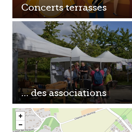
Concerts terrasses
… des associations
Chargement en cours
+
−