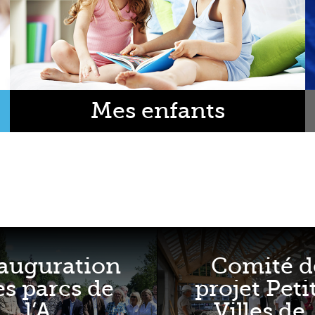
Mes enfants
auguration
Comité d
es parcs de
projet Peti
l’A...
Villes de..