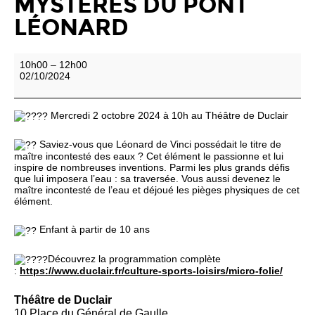
MYSTÈRES DU PONT
LÉONARD
Juniors
10h00
–
12h00
en
02/10/2024
folie
:
Les
Mercredi 2 octobre 2024 à 10h au Théâtre de Duclair
mystères
du
Saviez-vous que Léonard de Vinci possédait le titre de
Pont
maître incontesté des eaux ? Cet élément le passionne et lui
Léonard
inspire de nombreuses inventions. Parmi les plus grands défis
que lui imposera l’eau : sa traversée. Vous aussi devenez le
maître incontesté de l’eau et déjoué les pièges physiques de cet
élément.
Enfant à partir de 10 ans
Découvrez la programmation complète
:
https://www.duclair.fr/culture-sports-loisirs/micro-folie/
Théâtre de Duclair
10 Place du Général de Gaulle