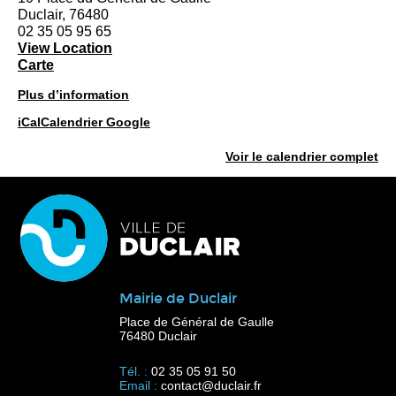
Duclair
,
76480
02 35 05 95 65
View Location
Théâtre
Carte
de
Plus d’information
Duclair
iCal
Calendrier Google
Voir le calendrier complet
Mairie de Duclair
Place de Général de Gaulle
76480 Duclair
Tél. :
02 35 05 91 50
Email :
contact@duclair.fr