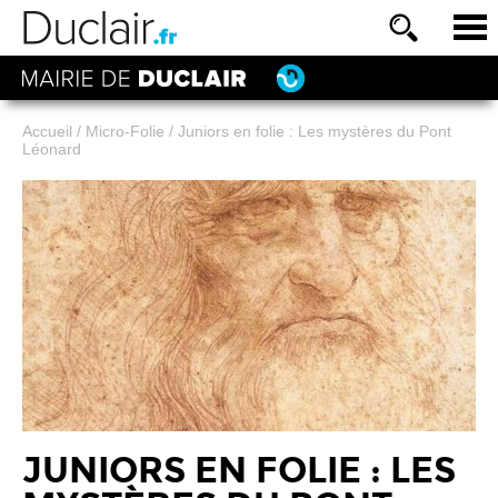
Accueil
/
Micro-Folie
/
Juniors en folie : Les mystères du Pont
Léonard
JUNIORS EN FOLIE : LES