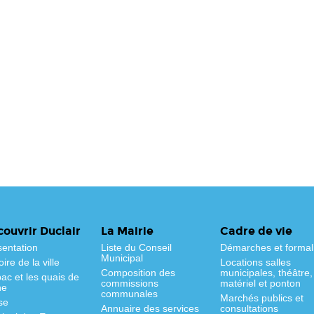
ouvrir Duclair
La Mairie
Cadre de vie
sentation
Liste du Conseil
Démarches et formal
Municipal
oire de la ville
Locations salles
Composition des
municipales, théâtre,
ac et les quais de
commissions
matériel et ponton
ne
communales
Marchés publics et
se
Annuaire des services
consultations