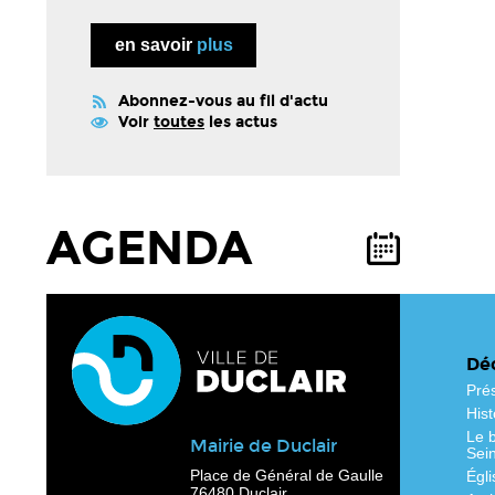
en savoir
plus
Abonnez-vous au fil d'actu
Voir
toutes
les actus
AGENDA
Déc
Pré
Hist
Le b
Mairie de Duclair
Sei
Place de Général de Gaulle
Égli
76480 Duclair