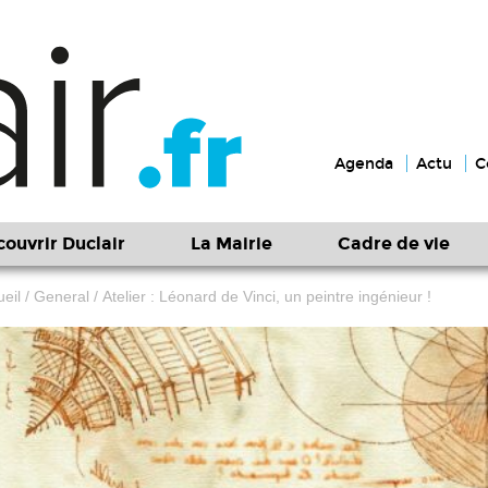
Agenda
Actu
C
ouvrir Duclair
La Mairie
Cadre de vie
eil
/
General
/
Atelier : Léonard de Vinci, un peintre ingénieur !