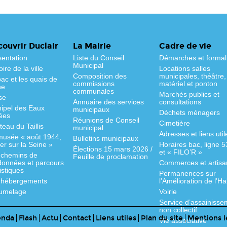
ouvrir Duclair
La Mairie
Cadre de vie
sentation
Liste du Conseil
Démarches et formal
Municipal
oire de la ville
Locations salles
Composition des
municipales, théâtre,
ac et les quais de
commissions
matériel et ponton
ne
communales
Marchés publics et
se
Annuaire des services
consultations
hipel des Eaux
municipaux
Déchets ménagers
ées
Réunions de Conseil
Cimetière
eau du Taillis
municipal
Adresses et liens util
musée « août 1944,
Bulletins municipaux
fer sur la Seine »
Horaires bac, ligne 
Élections 15 mars 2026 /
et « FILO’R »
 chemins de
Feuille de proclamation
données et parcours
Commerces et artisa
istiques
Permanences sur
 hébergements
l’Amélioration de l’Ha
jumelage
Voirie
Service d’assainisse
non collectif
enda
Flash
Actu
Contact
Liens utiles
Plan du site
Mentions l
Vie associative