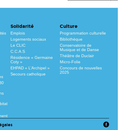
Solidarité
Culture
ités
Emplois
Programmation culturelle
Logements sociaux
Bibliothèque
Le CLIC
Conservatoire de
Musique et de Danse
C.C.A.S
Théâtre de Duclair
Résidence « Germaine
Coty »
Micro-Folie
EHPAD « L’Archipel »
Concours de nouvelles
2025
Secours catholique
es
530
ns
bitat
ment
égales