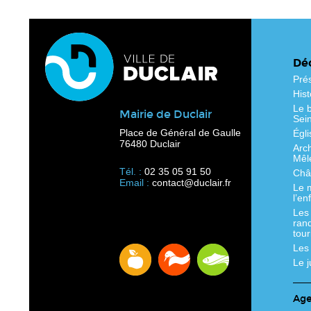
Déc
Pré
Hist
Le b
Mairie de Duclair
Sei
Place de Général de Gaulle
Égli
76480 Duclair
Arc
Mêl
Tél. :
02 35 05 91 50
Chât
Email :
contact@duclair.fr
Le 
l’en
Les
ran
tour
Les
Le 
Ag