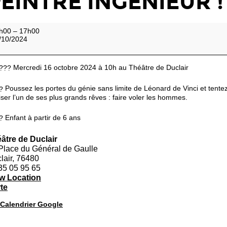
EINTRE INGÉNIEUR !
ier
h00
–
17h00
/10/2024
nard
i,
Mercredi 16 octobre 2024 à 10h au Théâtre de Duclair
ntre
Poussez les portes du génie sans limite de Léonard de Vinci et tentez
énieur
iser l’un de ses plus grands rêves : faire voler les hommes.
Enfant à partir de 6 ans
âtre de Duclair
Place du Général de Gaulle
lair
,
76480
35 05 95 65
w Location
Théâtre
te
de
Calendrier Google
Duclair