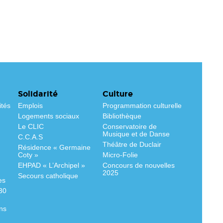
Solidarité
Culture
ités
Emplois
Programmation culturelle
Logements sociaux
Bibliothèque
Le CLIC
Conservatoire de
Musique et de Danse
C.C.A.S
Théâtre de Duclair
Résidence « Germaine
Coty »
Micro-Folie
EHPAD « L’Archipel »
Concours de nouvelles
2025
Secours catholique
es
530
ns