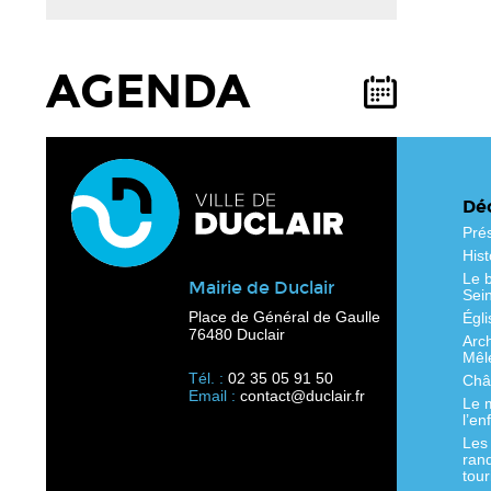
AGENDA
Déc
Pré
Hist
Le b
Mairie de Duclair
Sei
Place de Général de Gaulle
Égli
76480 Duclair
Arc
Mêl
Tél. :
02 35 05 91 50
Chât
Email :
contact@duclair.fr
Le 
l’en
Les
ran
tour