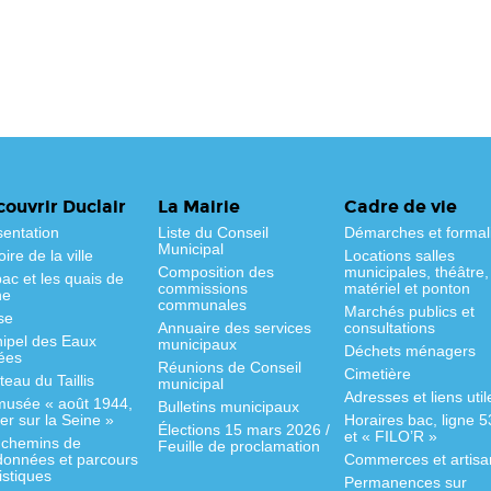
ouvrir Duclair
La Mairie
Cadre de vie
sentation
Liste du Conseil
Démarches et formal
Municipal
oire de la ville
Locations salles
Composition des
municipales, théâtre,
ac et les quais de
commissions
matériel et ponton
ne
communales
Marchés publics et
se
Annuaire des services
consultations
hipel des Eaux
municipaux
Déchets ménagers
ées
Réunions de Conseil
Cimetière
eau du Taillis
municipal
Adresses et liens util
musée « août 1944,
Bulletins municipaux
fer sur la Seine »
Horaires bac, ligne 
Élections 15 mars 2026 /
et « FILO’R »
 chemins de
Feuille de proclamation
données et parcours
Commerces et artisa
istiques
Permanences sur