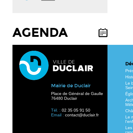
AGENDA
Déc
Pré
Hist
Le b
Mairie de Duclair
Sei
Place de Général de Gaulle
Égli
76480 Duclair
Arc
Mêl
Tél. :
02 35 05 91 50
Chât
Email :
contact@duclair.fr
Le 
l’en
Les
ran