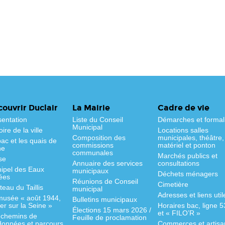
ouvrir Duclair
La Mairie
Cadre de vie
sentation
Liste du Conseil
Démarches et formal
Municipal
oire de la ville
Locations salles
Composition des
municipales, théâtre,
ac et les quais de
commissions
matériel et ponton
ne
communales
Marchés publics et
se
Annuaire des services
consultations
hipel des Eaux
municipaux
Déchets ménagers
ées
Réunions de Conseil
Cimetière
eau du Taillis
municipal
Adresses et liens util
musée « août 1944,
Bulletins municipaux
fer sur la Seine »
Horaires bac, ligne 
Élections 15 mars 2026 /
et « FILO’R »
 chemins de
Feuille de proclamation
données et parcours
Commerces et artisa