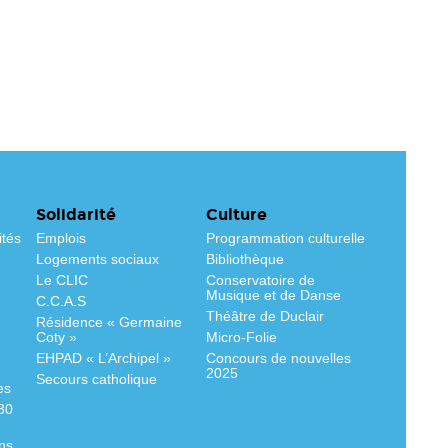
Solidarité
Culture
ités
Emplois
Programmation culturelle
Logements sociaux
Bibliothèque
Le CLIC
Conservatoire de
Musique et de Danse
C.C.A.S
Théâtre de Duclair
Résidence « Germaine
Coty »
Micro-Folie
EHPAD « L’Archipel »
Concours de nouvelles
2025
Secours catholique
es
530
ns