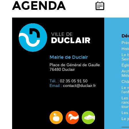
AGENDA
Déc
Pré
Hist
Le b
Mairie de Duclair
Sei
Place de Général de Gaulle
Égli
76480 Duclair
Arc
Mêl
Tél. :
02 35 05 91 50
Chât
Email :
contact@duclair.fr
Le 
l’en
Les
ran
tour
Les
Le 