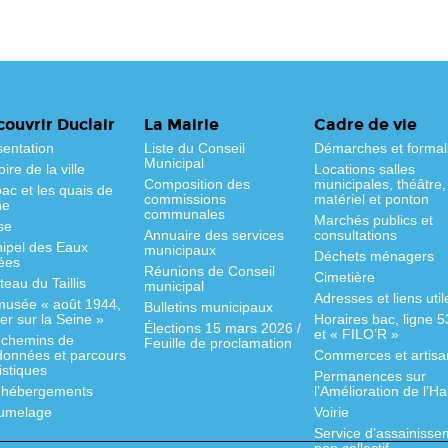
ouvrir Duclair
La Mairie
Cadre de vie
sentation
Liste du Conseil
Démarches et formal
Municipal
oire de la ville
Locations salles
Composition des
municipales, théâtre,
ac et les quais de
commissions
matériel et ponton
ne
communales
Marchés publics et
se
Annuaire des services
consultations
hipel des Eaux
municipaux
Déchets ménagers
ées
Réunions de Conseil
Cimetière
eau du Taillis
municipal
Adresses et liens util
musée « août 1944,
Bulletins municipaux
fer sur la Seine »
Horaires bac, ligne 
Élections 15 mars 2026 /
et « FILO’R »
 chemins de
Feuille de proclamation
données et parcours
Commerces et artisa
istiques
Permanences sur
 hébergements
l’Amélioration de l’Ha
jumelage
Voirie
Service d’assainisse