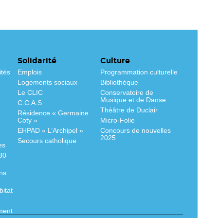
Solidarité
Culture
ités
Emplois
Programmation culturelle
Logements sociaux
Bibliothèque
Le CLIC
Conservatoire de
Musique et de Danse
C.C.A.S
Théâtre de Duclair
Résidence « Germaine
Coty »
Micro-Folie
EHPAD « L’Archipel »
Concours de nouvelles
2025
Secours catholique
es
530
ns
bitat
ment