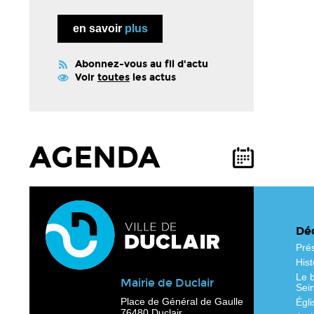
en savoir
plus
Abonnez-vous au fil d'actu
Voir
toutes
les actus
AGENDA
Déc
Pré
Hist
Le b
Mairie de Duclair
Sei
Place de Général de Gaulle
Égli
76480 Duclair