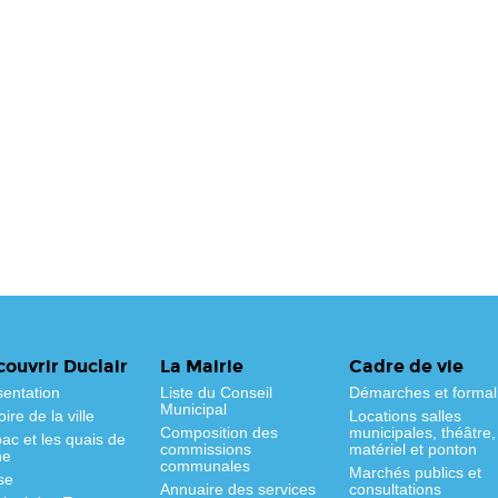
ouvrir Duclair
La Mairie
Cadre de vie
sentation
Liste du Conseil
Démarches et formal
Municipal
oire de la ville
Locations salles
Composition des
municipales, théâtre,
ac et les quais de
commissions
matériel et ponton
ne
communales
Marchés publics et
se
Annuaire des services
consultations