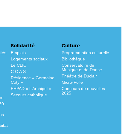
Solidarité
Culture
ités
Emplois
Programmation culturelle
Logements sociaux
Bibliothèque
Le CLIC
Conservatoire de
Musique et de Danse
C.C.A.S
Théâtre de Duclair
Résidence « Germaine
Coty »
Micro-Folie
EHPAD « L’Archipel »
Concours de nouvelles
2025
Secours catholique
es
530
ns
bitat