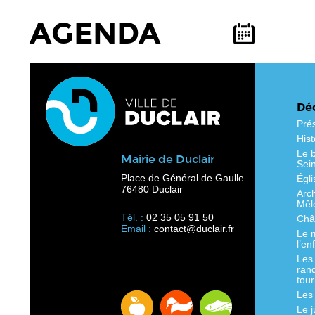
AGENDA
Déc
Pré
Hist
Le b
Mairie de Duclair
Sei
Place de Général de Gaulle
Égli
76480 Duclair
Arc
Mêl
Tél. :
02 35 05 91 50
Chât
Email :
contact@duclair.fr
Le 
l’en
Les
ran
tour
Les
Le 