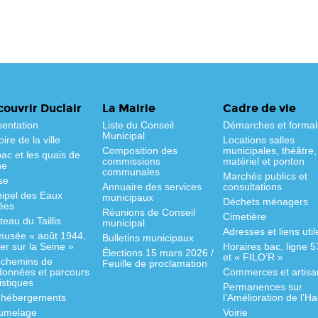
ouvrir Duclair
La Mairie
Cadre de vie
sentation
Liste du Conseil
Démarches et formal
Municipal
oire de la ville
Locations salles
Composition des
municipales, théâtre,
ac et les quais de
commissions
matériel et ponton
ne
communales
Marchés publics et
se
Annuaire des services
consultations
hipel des Eaux
municipaux
Déchets ménagers
ées
Réunions de Conseil
Cimetière
eau du Taillis
municipal
Adresses et liens util
musée « août 1944,
Bulletins municipaux
fer sur la Seine »
Horaires bac, ligne 
Élections 15 mars 2026 /
et « FILO’R »
 chemins de
Feuille de proclamation
données et parcours
Commerces et artisa
istiques
Permanences sur
 hébergements
l’Amélioration de l’Ha
jumelage
Voirie