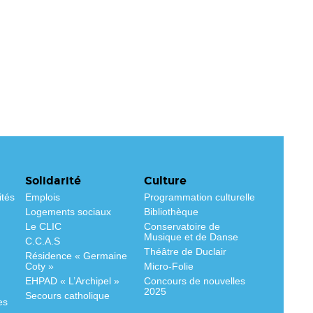
Solidarité
Culture
ités
Emplois
Programmation culturelle
Logements sociaux
Bibliothèque
Le CLIC
Conservatoire de
Musique et de Danse
C.C.A.S
Théâtre de Duclair
Résidence « Germaine
Coty »
Micro-Folie
EHPAD « L’Archipel »
Concours de nouvelles
2025
Secours catholique
es