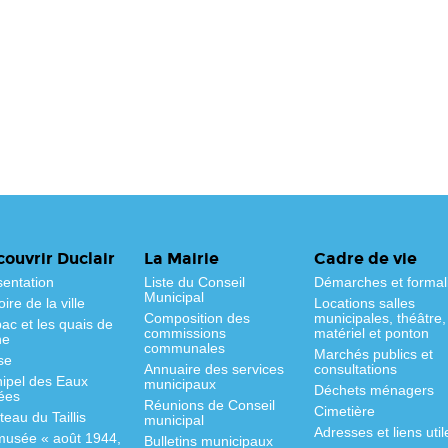
ouvrir Duclair
La Mairie
Cadre de vie
sentation
Liste du Conseil
Démarches et formal
Municipal
oire de la ville
Locations salles
Composition des
municipales, théâtre,
ac et les quais de
commissions
matériel et ponton
ne
communales
Marchés publics et
se
Annuaire des services
consultations
hipel des Eaux
municipaux
Déchets ménagers
ées
Réunions de Conseil
Cimetière
eau du Taillis
municipal
Adresses et liens util
musée « août 1944,
Bulletins municipaux