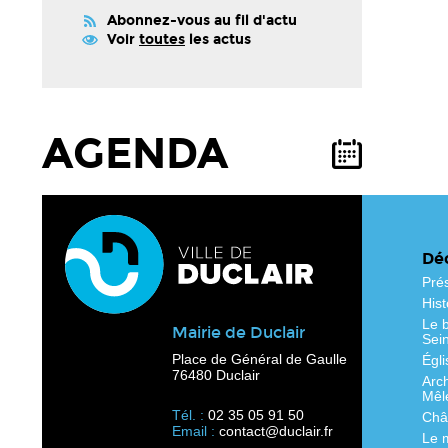
Abonnez-vous au fil d'actu
Voir
toutes
les actus
AGENDA
Déc
Pré
Hist
Le b
Mairie de Duclair
Sei
Place de Général de Gaulle
Égli
76480 Duclair
Arc
Mêl
Tél. :
02 35 05 91 50
Chât
Email :
contact@duclair.fr
Le 