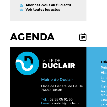
Abonnez-vous au fil d'actu
Voir
toutes
les actus
AGENDA
Déc
Pré
Hist
Le b
Mairie de Duclair
Sei
Place de Général de Gaulle
Égli
76480 Duclair
Arc
Mêl
Tél. :
02 35 05 91 50
Chât
Email :
contact@duclair.fr
Le 