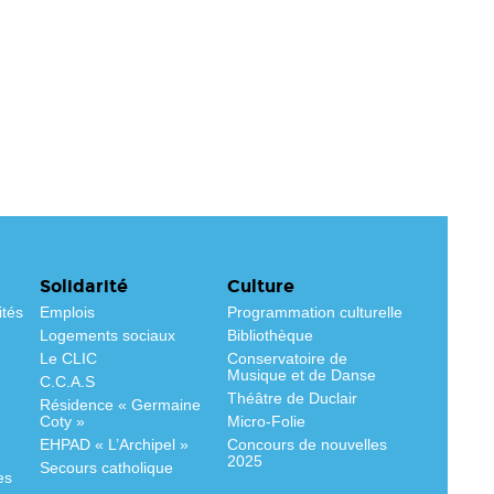
Solidarité
Culture
ités
Emplois
Programmation culturelle
Logements sociaux
Bibliothèque
Le CLIC
Conservatoire de
Musique et de Danse
C.C.A.S
Théâtre de Duclair
Résidence « Germaine
Coty »
Micro-Folie
EHPAD « L’Archipel »
Concours de nouvelles
2025
Secours catholique
es