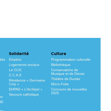
Solidarité
Culture
ités
Emplois
Programmation culturelle
Logements sociaux
Bibliothèque
Le CLIC
Conservatoire de
Musique et de Danse
C.C.A.S
Théâtre de Duclair
Résidence « Germaine
Coty »
Micro-Folie
EHPAD « L’Archipel »
Concours de nouvelles
2025
Secours catholique
es
530
ns