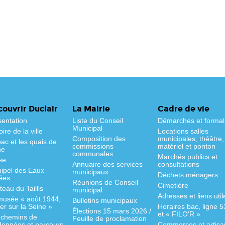
ouvrir Duclair
La Mairie
Cadre de vie
sentation
Liste du Conseil
Démarches et formal
Municipal
oire de la ville
Locations salles
Composition des
municipales, théâtre,
ac et les quais de
commissions
matériel et ponton
ne
communales
Marchés publics et
se
Annuaire des services
consultations
hipel des Eaux
municipaux
Déchets ménagers
ées
Réunions de Conseil
Cimetière
eau du Taillis
municipal
Adresses et liens util
musée « août 1944,
Bulletins municipaux
fer sur la Seine »
Horaires bac, ligne 
Élections 15 mars 2026 /
et « FILO’R »
 chemins de
Feuille de proclamation
données et parcours
Commerces et artisa