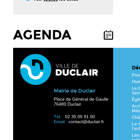
AGENDA
Déc
Pré
Hist
Le b
Mairie de Duclair
Sei
Place de Général de Gaulle
Égli
76480 Duclair
Arc
Mêl
Tél. :
02 35 05 91 50
Chât
Email :
contact@duclair.fr
Le 
l’en
Les
ran